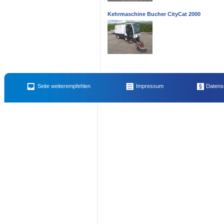
Kehrmaschine Bucher CityCat 2000
Name des Empfängers
E-Mail 
Bautrockner - Luftentfeuchter – Kondenstrockner
,
Honig vom Imker für Imkerkolle
Seite weiterempfehlen
Impressum
Datens
Auffangkorb
,
Unsere Öffnungszeiten
,
Granit Sitzstein – Sitzblock – Naturstein
,
Tra
Ihr Name
Ihre E-
mobiles-Elektro Heizgerät – Lüfter – Heizgebläse (klein)
,
Steinknacker - Fliesen/Kl
Schneidegerät / Tischsägemaschine
,
Mietzubehör extra - Maschinentransporter
,
Sc
Mieten so geht´s
,
Rüttelflasche - Betonrüttler mit integriertem Umformer
,
Klein Ele
Ihre Nachricht an den Emfpänger (noch
100
Zeiche
- Kies - Frostschutz - Splitt - usw.
,
Stampfer
,
Boden-/Gartenfräse
,
Grillholzkohle i
Elektromotor von Loher
,
Rüttelplatte mittel
,
Pkw Anhänger
,
Erdbohrer für Pflanzf
div. Öl- und Luft-Filter
,
Rüttelplatte Ammann groß
,
Vordruck Merkmalsuntersuchung
Betonrüttler : Umformer und Rüttelflasche
,
Auffahrrampe
,
Humus / Oberboden / Mu
Spam-Schutz:
Kurzheck
,
Vermietung von Baugeräten, Werkzeugen in Geiselhöring
,
Info: Merkma
bitte übertragen Sie das Wort
Gartenhäcksler
,
Tieflöffel 50cm mit MS 01 Simlock Aufnahme
,
Unsere Bienen
,
Fuge
Trennschneider / Motorflex 350 mm Benzin
,
Mischen - Mörtelmischer - COLLOMIX
,
Minibagger mit MS 01 Lehnhoff Aufnahme
,
Diamant-Trennscheibe
,
Benzin Abbru
Yanmar SV 17
,
Sicherheitshinweise !!
,
Erdbohrgerät (Zweimannausführung)
,