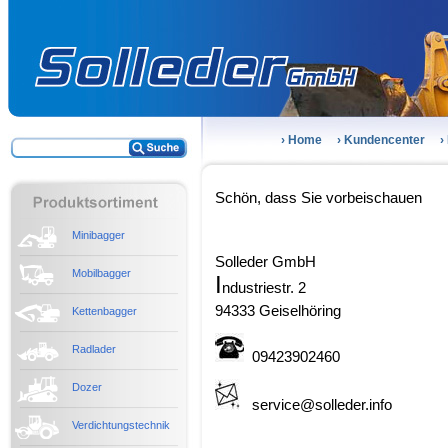
› Home
› Kundencenter
›
Schön, dass Sie vorbeischauen
Minibagger
Solleder GmbH
Mobilbagger
I
ndustriestr. 2
94333 Geiselhöring
Kettenbagger
Radlader
09423902460
Dozer
service@solleder.info
Verdichtungstechnik