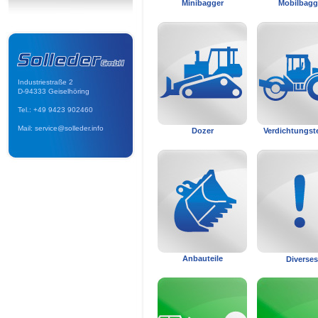
Minibagger
Mobilbagg
Industriestraße 2
D-94333 Geiselhöring
Tel.: +49 9423 902460
Mail: service@solleder.info
Dozer
Verdichtungst
Anbauteile
Diverses