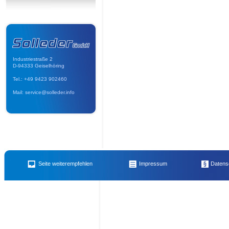
Industriestraße 2
D-94333 Geiselhöring
Tel.: +49 9423 902460
Mail: service@solleder.info
Name des Empfängers
E-Mail 
Bautrockner - Luftentfeuchter – Kondenstrockner
,
Honig vom Imker für Imkerkolle
Seite weiterempfehlen
Impressum
Datens
Auffangkorb
,
Unsere Öffnungszeiten
,
Granit Sitzstein – Sitzblock – Naturstein
,
Tra
Ihr Name
Ihre E-
mobiles-Elektro Heizgerät – Lüfter – Heizgebläse (klein)
,
Steinknacker - Fliesen/Kl
Schneidegerät / Tischsägemaschine
,
Mietzubehör extra - Maschinentransporter
,
Sc
Mieten so geht´s
,
Rüttelflasche - Betonrüttler mit integriertem Umformer
,
Klein Ele
Ihre Nachricht an den Emfpänger (noch
100
Zeiche
- Kies - Frostschutz - Splitt - usw.
,
Stampfer
,
Boden-/Gartenfräse
,
Grillholzkohle i
Elektromotor von Loher
,
Rüttelplatte mittel
,
Pkw Anhänger
,
Erdbohrer für Pflanzf
div. Öl- und Luft-Filter
,
Rüttelplatte Ammann groß
,
Vordruck Merkmalsuntersuchung
Betonrüttler : Umformer und Rüttelflasche
,
Auffahrrampe
,
Humus / Oberboden / Mu