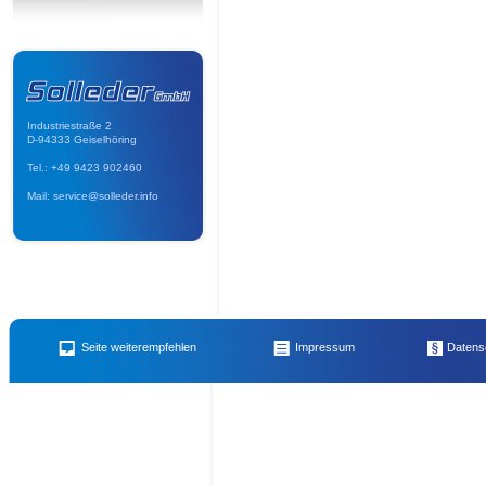
Industriestraße 2
D-94333 Geiselhöring
Tel.: +49 9423 902460
Mail: service@solleder.info
Name des Empfängers
E-Mail 
Abfall-Warntafel reflektierend
,
Honig vom Imker für Imkerkollegen
,
Vordruck Merkma
Seite weiterempfehlen
Impressum
Datens
Mietzubehör extra für Minibagger: Humusschaufel
,
div. Öl- und Luft-Filter
,
Hochdru
Ihr Name
Ihre E-
bei Ihrem Projekt
,
Schubkarre
,
Stemmhammer - Elektrohammer >>> alternativ zum
CityCat 2000
,
Granit Sitzstein – Sitzblock – Naturstein
,
Klein Elektrobohr- und Sc
Diamant-Trennscheibe
,
Schweißgerät Cloos für Alu
,
Bautrockner - Luftentfeuchte
Ihre Nachricht an den Emfpänger (noch
100
Zeiche
Sand - Kies - Frostschutz - Splitt - usw.
,
Fugenschneider CS 451
,
Nass-Schneideger
Unkrautbürste/Wildkrautbürste mit Auffangkorb
,
Rüttelplatte mittel
,
Erdbohrgerät
integriertem Umformer
,
Steinknacker - Fliesen/Klinkerschneider
,
Sicherheitshinweis
,
Minibagger Yanmar SV 08 - der Spezialbagger
,
Unsere Bienen
,
Betonmaschine / B