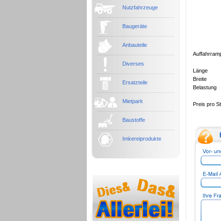
Nutzfahrzeuge
Baugeräte
Anbauteile
Auffahrram
Diverses
Länge
Breite
Ersatzteile
Belastung
Mietpark
Preis pro 
Baustoffe
Imkereiprodukte