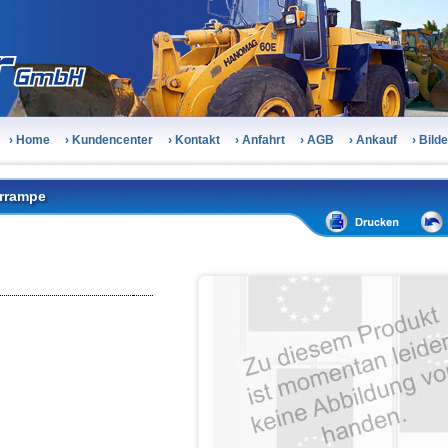
› Home
› Kundencenter
› Kontakt
› Anfahrt
› AGB
› Ankauf
› Bild
rrampe
hrrampe
hrrampe
hrrampe
hrrampe
rrampe
hrrampe
hrrampe
hrrampe
hrrampe