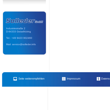
Industriestraße 2
D-94333 Geiselhöring
Tel.: +49 9423 902460
Mail: service@solleder.info
Name des Empfängers
E-Mail 
Bautrockner - Luftentfeuchter – Kondenstrockner
,
Honig vom Imker für Imkerkolle
Seite weiterempfehlen
Impressum
Datens
Auffangkorb
,
Unsere Öffnungszeiten
,
Granit Sitzstein – Sitzblock – Naturstein
,
Tra
Ihr Name
Ihre E-
mobiles-Elektro Heizgerät – Lüfter – Heizgebläse (klein)
,
Steinknacker - Fliesen/Kl
Schneidegerät / Tischsägemaschine
,
Mietzubehör extra - Maschinentransporter
,
Sc
Mieten so geht´s
,
Rüttelflasche - Betonrüttler mit integriertem Umformer
,
Klein Ele
Ihre Nachricht an den Emfpänger (noch
100
Zeiche
- Kies - Frostschutz - Splitt - usw.
,
Stampfer
,
Boden-/Gartenfräse
,
Grillholzkohle i
Elektromotor von Loher
,
Rüttelplatte mittel
,
Pkw Anhänger
,
Erdbohrer für Pflanzf
div. Öl- und Luft-Filter
,
Rüttelplatte Ammann groß
,
Vordruck Merkmalsuntersuchung
Betonrüttler : Umformer und Rüttelflasche
,
Auffahrrampe
,
Humus / Oberboden / Mu