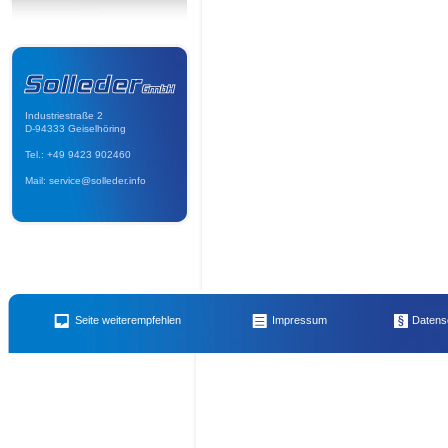
Industriestraße 2
D-94333 Geiselhöring
Tel.: +49 9423 902460
Mail: service@solleder.info
Name des Empfängers
E-Mail 
Abfall-Warntafel reflektierend
,
Honig vom Imker für Imkerkollegen
,
Vordruck Merkma
Seite weiterempfehlen
Impressum
Datens
Mietzubehör extra für Minibagger: Humusschaufel
,
div. Öl- und Luft-Filter
,
Hochdru
Ihr Name
Ihre E-
bei Ihrem Projekt
,
Schubkarre
,
Stemmhammer - Elektrohammer >>> alternativ zum
CityCat 2000
,
Granit Sitzstein – Sitzblock – Naturstein
,
Klein Elektrobohr- und Sc
Diamant-Trennscheibe
,
Schweißgerät Cloos für Alu
,
Bautrockner - Luftentfeuchte
Ihre Nachricht an den Emfpänger (noch
100
Zeiche
Sand - Kies - Frostschutz - Splitt - usw.
,
Fugenschneider CS 451
,
Nass-Schneideger
Unkrautbürste/Wildkrautbürste mit Auffangkorb
,
Rüttelplatte mittel
,
Erdbohrgerät
integriertem Umformer
,
Steinknacker - Fliesen/Klinkerschneider
,
Sicherheitshinweis
,
Minibagger Yanmar SV 08 - der Spezialbagger
,
Unsere Bienen
,
Betonmaschine / B