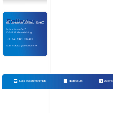
Industriestraße 2
D-94333 Geiselhöring
Tel.: +49 9423 902460
Mail: service@solleder.info
Name des Empfängers
E-Mail 
Diamant-Trennscheibe
,
Honig aus der Region
,
mobiles-Elektro Heizgerät – Lüfter –
Seite weiterempfehlen
Impressum
Datens
2000
,
Rasen- / Gartenwalze handgeführt
,
Auffahrrampe
,
Unkrautbürste/Wildkrautb
Ihr Name
Ihre E-
Norton CSB1
,
Wir helfen Ihnen gerne bei Ihrem Projekt
,
Steinknacker - Fliesen/Klin
Schutzdach Kurzheck
,
Benzin Abbruchhammer Wacker Neuson BH55
,
Tieflöffel 
Betonmaschine / Betonmischer / Betonmischmaschine
,
Trennschneider / Motorfle
Ihre Nachricht an den Emfpänger (noch
100
Zeiche
Betonrüttler : Umformer und Rüttelflasche
,
Fugenschneider CS 451
,
Rüttelplatte
Humusschaufel
,
Abfall-Warntafel reflektierend
,
MANN-Filter
,
Holzhäcksler / Garten
(groß)
,
mobile Betonblöcke
,
Reißzahn (Aufreißer) für Minibagger mit MS 01 Lehn
BS 30
,
Bautrockner - Luftentfeuchter – Kondenstrockner
,
Transporter: Maschinentr