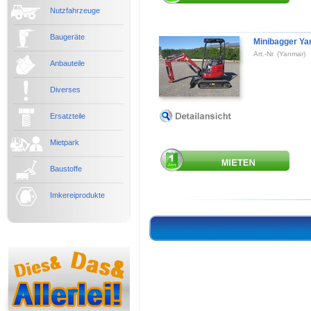
Nutzfahrzeuge
Baugeräte
Minibagger Ya
Art.-Nr. (Yanmar)
Anbauteile
Diverses
Ersatzteile
Mietpark
Baustoffe
Imkereiprodukte