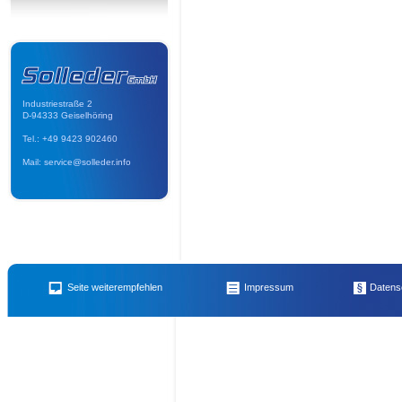
Industriestraße 2
D-94333 Geiselhöring
Tel.: +49 9423 902460
Mail: service@solleder.info
Name des Empfängers
E-Mail 
Abfall-Warntafel reflektierend
,
Honig vom Imker für Imkerkollegen
,
Vordruck Merkma
Seite weiterempfehlen
Impressum
Datens
Mietzubehör extra für Minibagger: Humusschaufel
,
div. Öl- und Luft-Filter
,
Hochdru
Ihr Name
Ihre E-
bei Ihrem Projekt
,
Schubkarre
,
Stemmhammer - Elektrohammer >>> alternativ zum
CityCat 2000
,
Granit Sitzstein – Sitzblock – Naturstein
,
Klein Elektrobohr- und Sc
Diamant-Trennscheibe
,
Schweißgerät Cloos für Alu
,
Bautrockner - Luftentfeuchte
Ihre Nachricht an den Emfpänger (noch
100
Zeiche
Sand - Kies - Frostschutz - Splitt - usw.
,
Fugenschneider CS 451
,
Nass-Schneideger
Unkrautbürste/Wildkrautbürste mit Auffangkorb
,
Rüttelplatte mittel
,
Erdbohrgerät
integriertem Umformer
,
Steinknacker - Fliesen/Klinkerschneider
,
Sicherheitshinweis
,
Minibagger Yanmar SV 08 - der Spezialbagger
,
Unsere Bienen
,
Betonmaschine / B