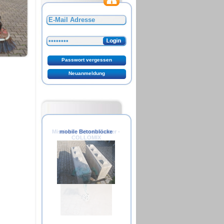
Mischen - Mörtelmischer -
mobile Betonblöcke
COLLOMIX