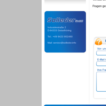
Fragen ge
Industriestraße 2
D-94333 Geiselhöring
Tel.: +49 9423 902460
Mail: service@solleder.info