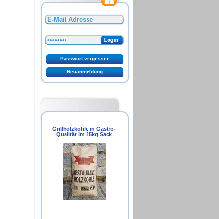
Grillholzkohle in Gastro-
Unsere Öffnungszeiten
Qualität im 15kg Sack