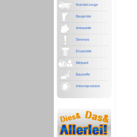
Nutzfahrzeuge
Baugeräte
Anbauteile
Diverses
Ersatzteile
Mietpark
Baustoffe
Imkereiprodukte