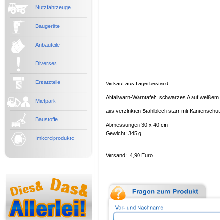
Nutzfahrzeuge
Baugeräte
Anbauteile
Diverses
Ersatzteile
Verkauf aus Lagerbestand:
Abfallwarn-Warntafel:
schwarzes A auf weißem 
Mietpark
aus verzinkten Stahlblech starr mit Kantenschu
Baustoffe
Abmessungen 30 x 40 cm
Gewicht: 345 g
Imkereiprodukte
Versand: 4,90 Euro